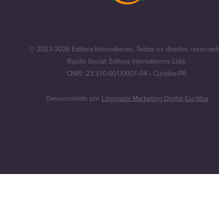
© 2023-2026 Editora Intersaberes. Todos os direitos reservad
Razão Social: Editora Intersaberes Ltda.
CNPJ: 23.310.601/0001-04 - Curitiba-PR.
Desenvolvido por
Limonada Marketing Digital Curitiba