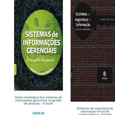
Visão estratégica dos sistemas de
informações gerenciais na gestão
de pessoas – E-book
Sistemas de segurança da
informação na era do
R$
58,00
conhecimento – E-book