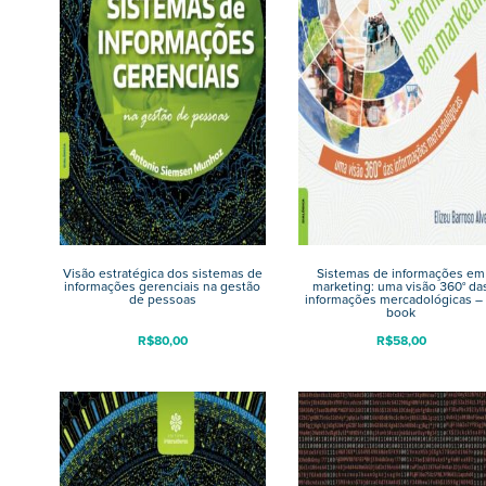
Visão estratégica dos sistemas de
Sistemas de informações em
informações gerenciais na gestão
marketing: uma visão 360° da
de pessoas
informações mercadológicas – 
book
R$
80,00
R$
58,00