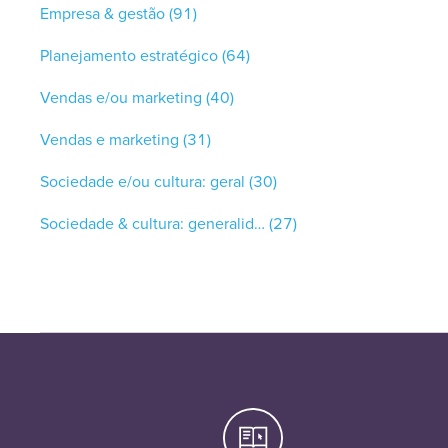
Empresa & gestão
(91)
Planejamento estratégico
(64)
Vendas e/ou marketing
(40)
Vendas e marketing
(31)
Sociedade e/ou cultura: geral
(30)
Sociedade & cultura: generalidades
(27)