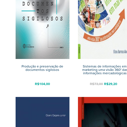
Produção e preservação de
Sistemas de informações em
documentos sigilosos
marketing uma visão 360° da
informações mercadológicas
R$
104,00
R$
73,00
R$
29,20