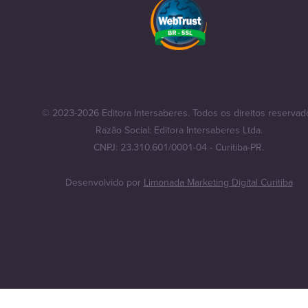
© 2023-2026 Editora Intersaberes. Todos os direitos reservad
Razão Social: Editora Intersaberes Ltda.
CNPJ: 23.310.601/0001-04 - Curitiba-PR.
Desenvolvido por
Limonada Marketing Digital Curitiba