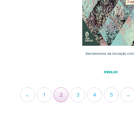
Sacramentos da iniciação cris
R$
96,00
←
1
2
3
4
5
→