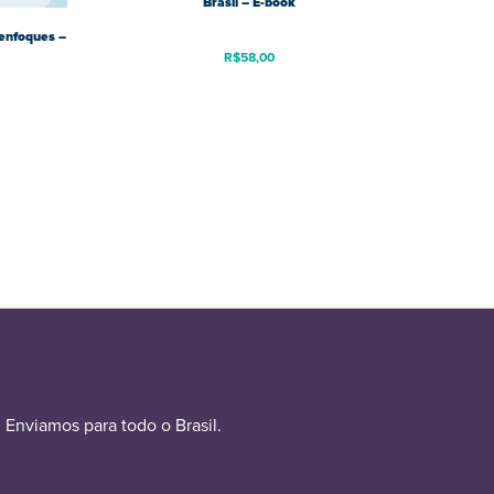
Brasil – E-book
 enfoques –
R$
58,00
Enviamos para todo o Brasil.