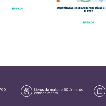
Organização escolar: perspectivas e
R$
58,00
E-book
R$
58,00
.700
Livros de mais de 50 áreas do
conhecimento