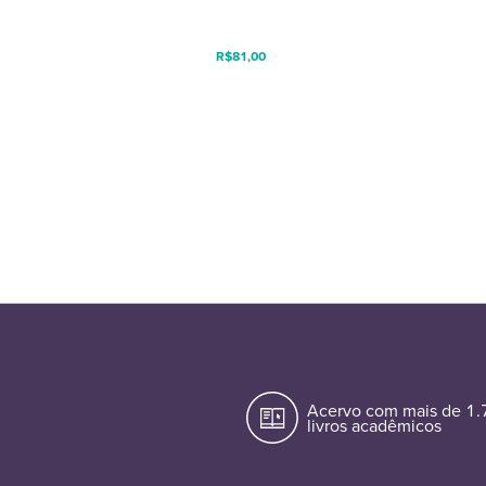
R$
81,00
Acervo com mais de 1
livros acadêmicos