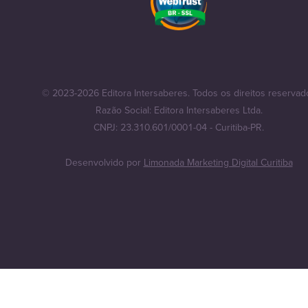
© 2023-2026 Editora Intersaberes. Todos os direitos reservad
Razão Social: Editora Intersaberes Ltda.
CNPJ: 23.310.601/0001-04 - Curitiba-PR.
Desenvolvido por
Limonada Marketing Digital Curitiba