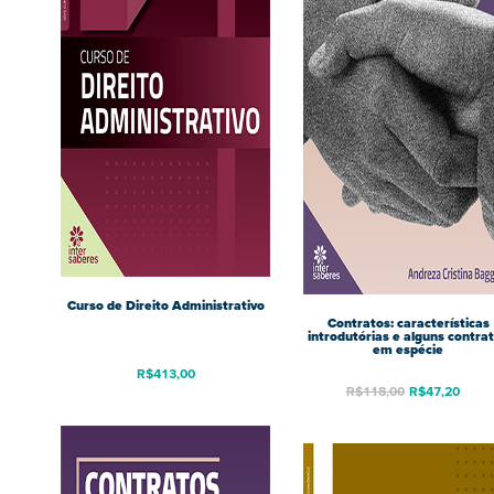
Curso de Direito Administrativo
Contratos: características
introdutórias e alguns contra
em espécie
R$
413,00
R$
118,00
R$
47,20