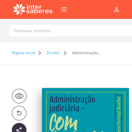
Pesquisar
produtos
Página inicial
Direito*
Administração judiciária – com justiça
l