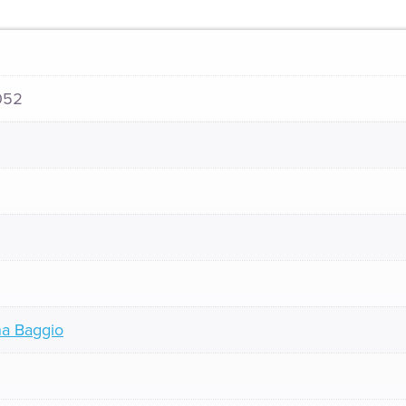
052
na Baggio