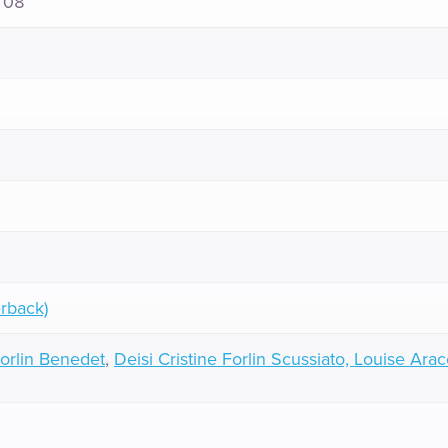
708
rback)
Forlin Benedet
,
Deisi Cristine Forlin Scussiato, Louise Ar