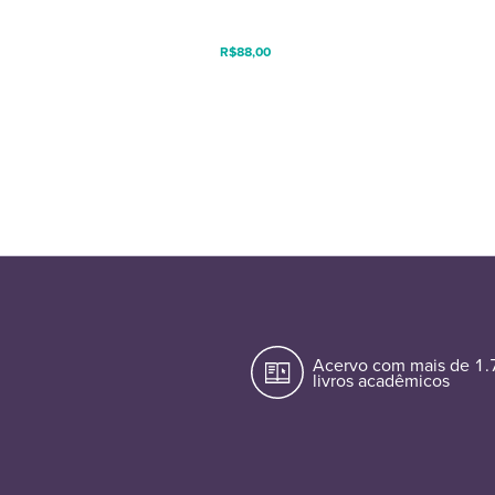
R$
88,00
Acervo com mais de 1
livros acadêmicos