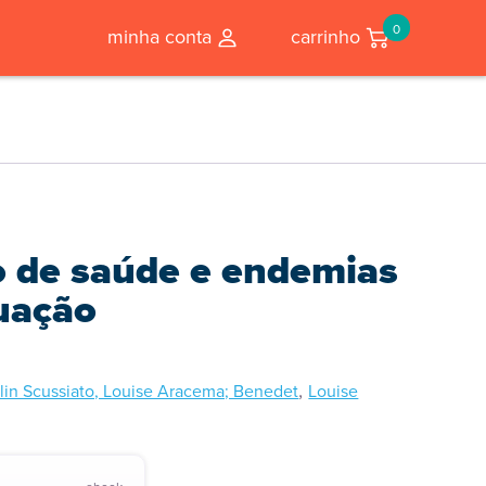
0
minha conta
carrinho
o de saúde e endemias
uação
,
orlin Scussiato, Louise Aracema; Benedet
Louise