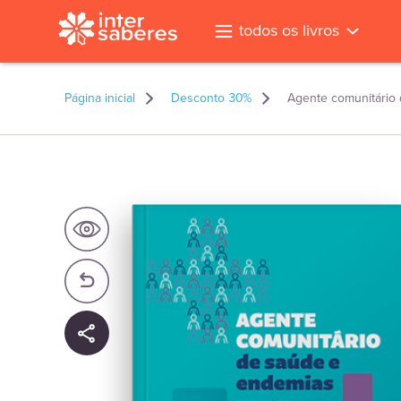
todos os livros
Página inicial
Desconto 30%
Agente comunitário
l