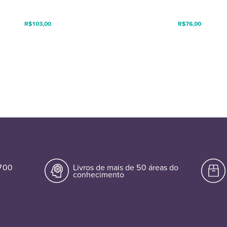
R$
103,00
R$
76,00
.700
Livros de mais de 50 áreas do
conhecimento