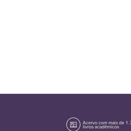
Acervo com mais de 1
livros acadêmicos