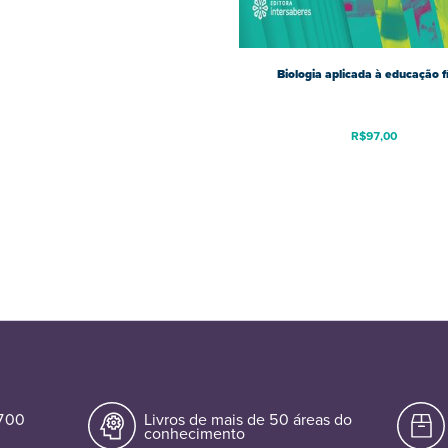
Biologia aplicada à educação f
R$
97,00
.700
Livros de mais de 50 áreas do
conhecimento