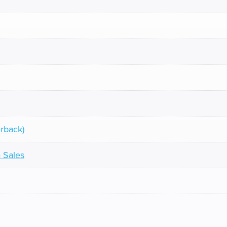
rback)
a Sales