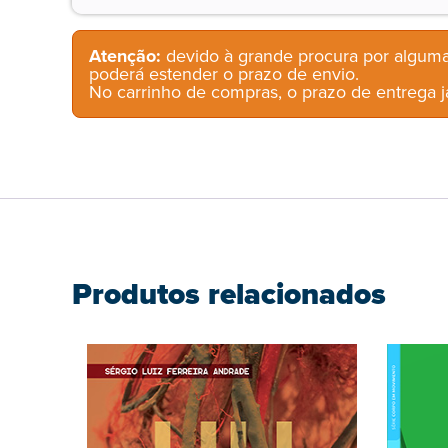
Atenção:
devido à grande procura por alguma
poderá estender o prazo de envio.
No carrinho de compras, o prazo de entrega já
Produtos relacionados