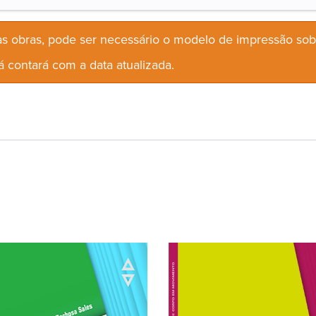
s obras, pode ser necessário o modelo de impressão so
 contará com a data atualizada.