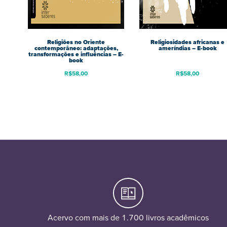
Religiões no Oriente
Religiosidades africanas e
contemporâneo: adaptações,
ameríndias – E-book
transformações e influências – E-
book
R$
58,00
R$
58,00
Acervo com mais de 1.700 livros acadêmicos