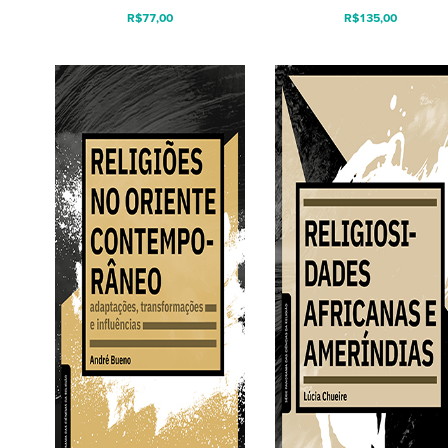
R$
77,00
R$
135,00