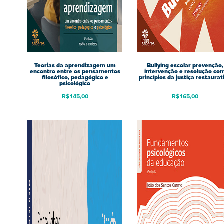
Teorias da aprendizagem um
Bullying escolar prevenção,
encontro entre os pensamentos
intervenção e resolução co
filosófico, pedagógico e
princípios da justiça restaurat
psicológico
R$
145,00
R$
165,00