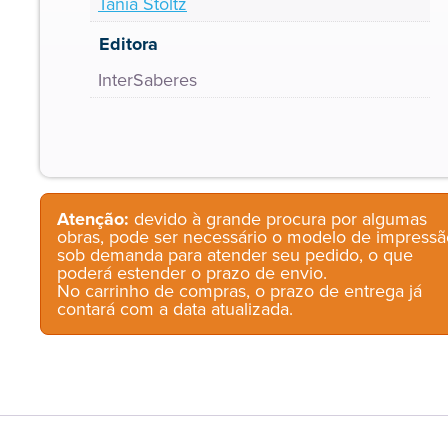
Tania Stoltz
Editora
InterSaberes
Atenção:
devido à grande procura por algumas
obras, pode ser necessário o modelo de impressã
sob demanda para atender seu pedido, o que
poderá estender o prazo de envio.
No carrinho de compras, o prazo de entrega já
contará com a data atualizada.