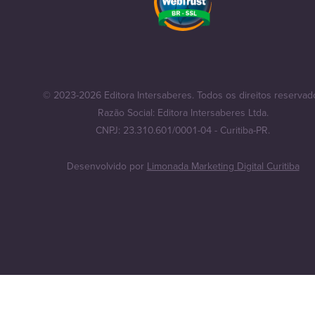
© 2023-2026 Editora Intersaberes. Todos os direitos reservad
Razão Social: Editora Intersaberes Ltda.
CNPJ: 23.310.601/0001-04 - Curitiba-PR.
Desenvolvido por
Limonada Marketing Digital Curitiba