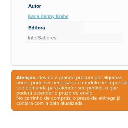
Autor
Karla Kariny Knihs
Editora
InterSaberes
Atenção:
devido à grande procura por algumas
obras, pode ser necessário o modelo de impressã
sob demanda para atender seu pedido, o que
poderá estender o prazo de envio.
No carrinho de compras, o prazo de entrega já
contará com a data atualizada.