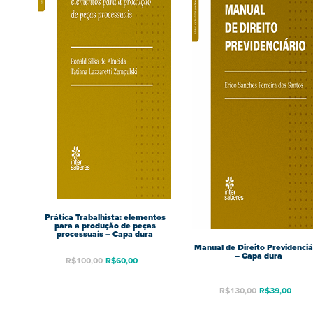
Prática Trabalhista: elementos
para a produção de peças
processuais – Capa dura
Manual de Direito Previdenciá
– Capa dura
R$
100,00
R$
60,00
R$
130,00
R$
39,00