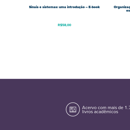
Sinais e sistemas: uma introdução – E-book
Organizaç
es
R$
58,00
Acervo com mais de 1
livros acadêmicos