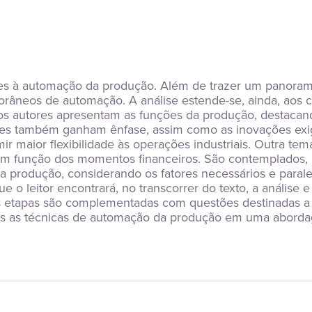
tes à automação da produção. Além de trazer um panorama
râneos de automação. A análise estende-se, ainda, aos c
 os autores apresentam as funções da produção, destacan
des também ganham ênfase, assim como as inovações exigi
r maior flexibilidade às operações industriais. Outra temá
 função dos momentos financeiros. São contemplados, por
 produção, considerando os fatores necessários e paralel
que o leitor encontrará, no transcorrer do texto, a análise
s etapas são complementadas com questões destinadas a 
adas as técnicas de automação da produção em uma aborda