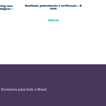
Qualidade, padronização e certificação – E-
ting: uma
book
ológicas –
R$
58,00
Enviamos para todo o Brasil.