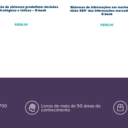
ão de sistemas produtivos: decisões
Sistemas de informações em marke
tratégicas e táticas – E-book
visão 360° das informações mercad
E-book
R$
58,00
R$
58,00
.700
Livros de mais de 50 áreas do
conhecimento