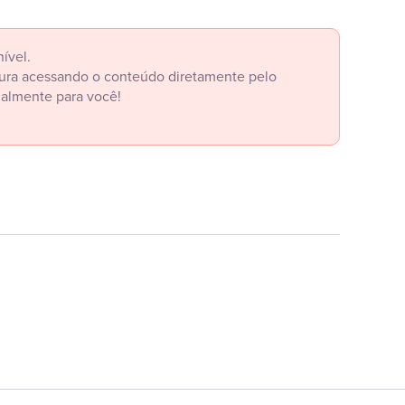
ível.
itura acessando o conteúdo diretamente pelo
ialmente para você!