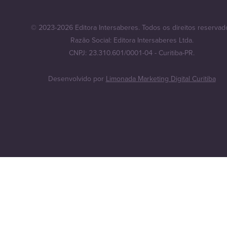
© 2023-2026 Editora Intersaberes. Todos os direitos reservad
Razão Social: Editora Intersaberes Ltda.
CNPJ: 23.310.601/0001-04 - Curitiba-PR.
Desenvolvido por
Limonada Marketing Digital Curitiba