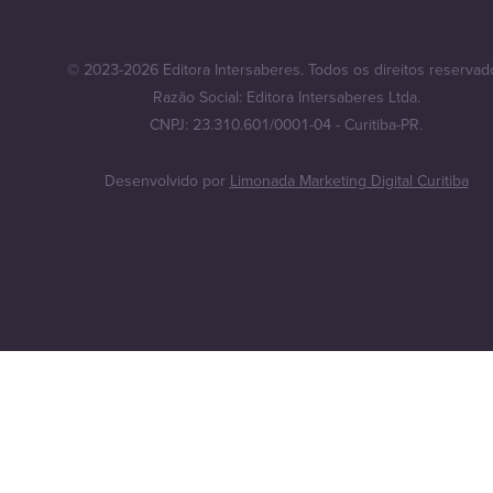
© 2023-2026 Editora Intersaberes. Todos os direitos reservad
Razão Social: Editora Intersaberes Ltda.
CNPJ: 23.310.601/0001-04 - Curitiba-PR.
Desenvolvido por
Limonada Marketing Digital Curitiba