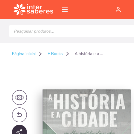
Pesquisar
produtos
Página inicial
E-Books
A história e a cidade: um olhar multidisciplinar sobre o fenômeno urbano – E-book
l