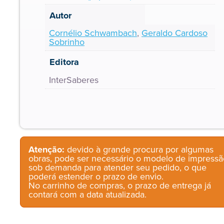
Autor
Cornélio Schwambach
,
Geraldo Cardoso
Sobrinho
Editora
InterSaberes
Atenção:
devido à grande procura por algumas
obras, pode ser necessário o modelo de impressã
sob demanda para atender seu pedido, o que
poderá estender o prazo de envio.
No carrinho de compras, o prazo de entrega já
contará com a data atualizada.