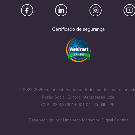
Certificado de segurança
© 2023-2026 Editora Intersaberes. Todos os direitos reservad
Razão Social: Editora Intersaberes Ltda.
CNPJ: 23.310.601/0001-04 - Curitiba-PR.
Desenvolvido por
Limonada Marketing Digital Curitiba