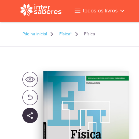
todos os livros
Página inicial
Física*
Física
l