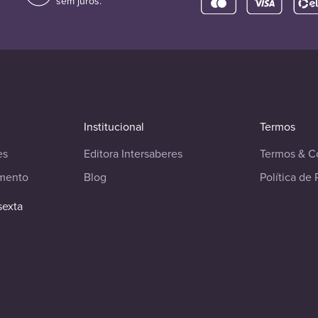
sem juros.
Institucional
Termos
es
Editora Intersaberes
Termos & C
imento
Blog
Política de 
sexta