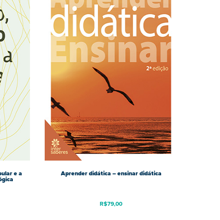
ular e a
Aprender didática – ensinar didática
ógica
R$
79,00