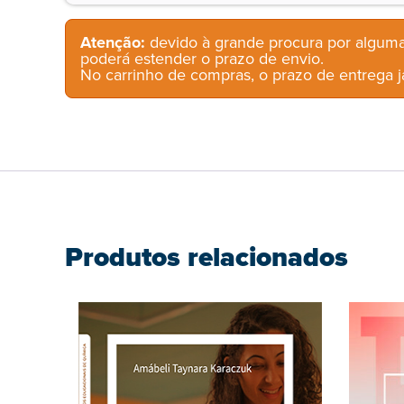
Atenção:
devido à grande procura por alguma
poderá estender o prazo de envio.
No carrinho de compras, o prazo de entrega já
Produtos relacionados