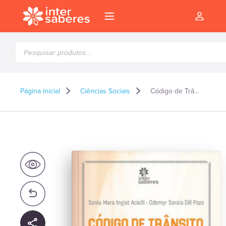
Pesquisar
produtos
Página inicial
Ciências Sociais
Código de Trânsito: conceitos e anotações dos artigos 302 ao 312-B da lei n. 9.503/1997
l