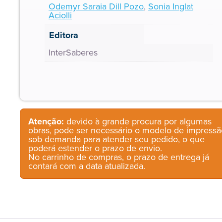
Odemyr Saraia Dill Pozo
,
Sonia Inglat
Aciolli
Editora
InterSaberes
Atenção:
devido à grande procura por algumas
obras, pode ser necessário o modelo de impressã
sob demanda para atender seu pedido, o que
poderá estender o prazo de envio.
No carrinho de compras, o prazo de entrega já
contará com a data atualizada.