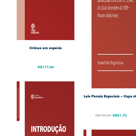
Crimes em espécie
R$
177,00
Leis Penais Especiais – Capa d
R$
139,00
R$
41,70