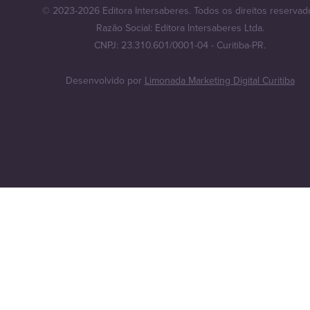
© 2023-2026 Editora Intersaberes. Todos os direitos reservad
Razão Social: Editora Intersaberes Ltda.
CNPJ: 23.310.601/0001-04 - Curitiba-PR.
Desenvolvido por
Limonada Marketing Digital Curitiba