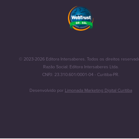
© 2023-2026 Editora Intersaberes. Todos os direitos reservad
Razão Social: Editora Intersaberes Ltda.
CNPJ: 23.310.601/0001-04 - Curitiba-PR.
Desenvolvido por
Limonada Marketing Digital Curitiba