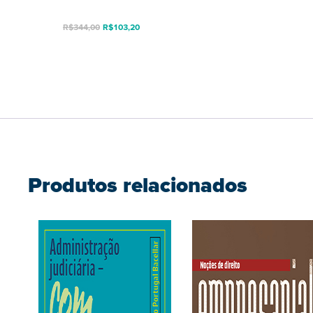
O
O
R$
344,00
R$
103,20
preço
preço
original
atual
era:
é:
R$344,00.
R$103,20.
Produtos relacionados