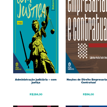
Administração judiciária – com
Noções de Direito Empresaria
justiça
Contratual
R$
284,00
R$
96,00