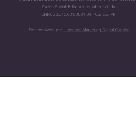
Razão Social: Editora Intersaberes Ltda.
CNPJ: 23.310.601/0001-04 - Curitiba-PR.
Desenvolvido por
Limonada Marketing Digital Curitiba