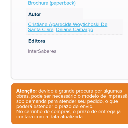
Brochura (paperback)
Autor
Cristiane Aparecida Woytichoski De
Santa Clara
,
Daiana Camargo
Editora
InterSaberes
Atenção:
devido à grande procura por algumas
obras, pode ser necessário o modelo de impressã
sob demanda para atender seu pedido, o que
poderá estender o prazo de envio.
No carrinho de compras, o prazo de entrega já
contará com a data atualizada.