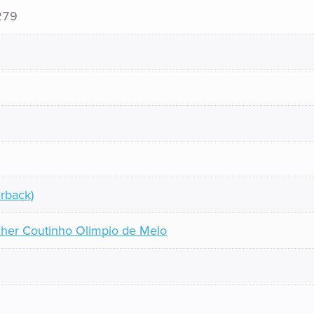
279
rback)
her Coutinho Olimpio de Melo