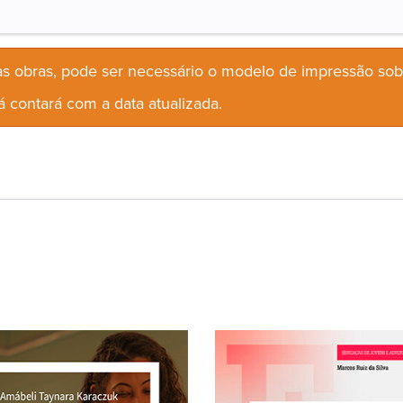
s obras, pode ser necessário o modelo de impressão so
 contará com a data atualizada.