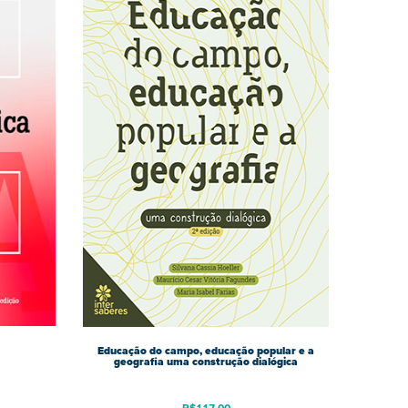
Educação do campo, educação popular e a
geografia uma construção dialógica
R$
117,00