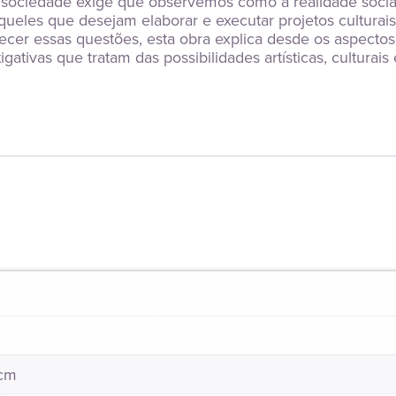
sa sociedade exige que observemos como a realidade socia
, aqueles que desejam elaborar e executar projetos cultur
ecer essas questões, esta obra explica desde os aspectos 
gativas que tratam das possibilidades artísticas, culturais
 cm