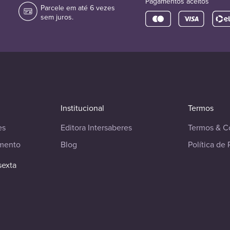
Pagamentos aceitos
Parcele em até 6 vezes
sem juros.
Institucional
Termos
es
Editora Intersaberes
Termos & C
imento
Blog
Política de 
sexta