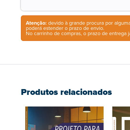
Atenção:
devido à grande procura por alguma
poderá estender o prazo de envio.
No carrinho de compras, o prazo de entrega já
Produtos relacionados