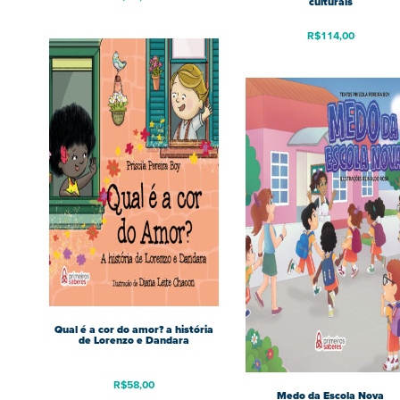
culturais
R$
114,00
Qual é a cor do amor? a história
de Lorenzo e Dandara
R$
58,00
Medo da Escola Nova