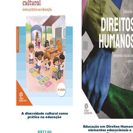
A diversidade cultural como
prática na educação
Educação em Direitos Human
elementos educacionais e
R$
77,00