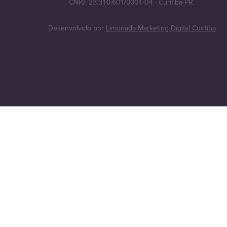
CNPJ: 23.310.601/0001-04 - Curitiba-PR.
Desenvolvido por
Limonada Marketing Digital Curitiba