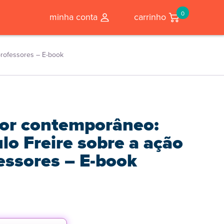
0
minha conta
carrinho
professores – E-book
dor contemporâneo:
lo Freire sobre a ação
essores – E-book