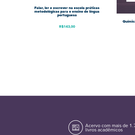
Falar, ler e escrever na escola práticas
metodológicas para o ensino de língua
portuguesa
Química
R$
143,00
Acervo com mais de 1
livros acadêmicos