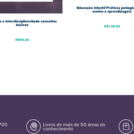
Educação infantil Práticas pedagó
ensino e aprendizagem
 e interdisciplinaridade conceitos
básicos
R$
139,00
R$
95,00
.700
Livros de mais de 50 áreas do
conhecimento