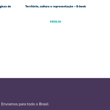
gicas de
Território, cultura e representação – E-book
R$
58,00
Enviamos para todo o Brasil.