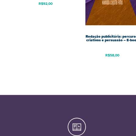
R$
92,00
Redação publicitária: percurs
criativos e persuasão – E-bo
R$
58,00