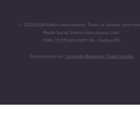
© 2023-2026 Editora Intersaberes. Todos os direitos reservad
Razão Social: Editora Intersaberes Ltda.
CNPJ: 23.310.601/0001-04 - Curitiba-PR.
Desenvolvido por
Limonada Marketing Digital Curitiba