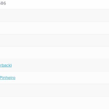
686
rback)
 Pinheiro