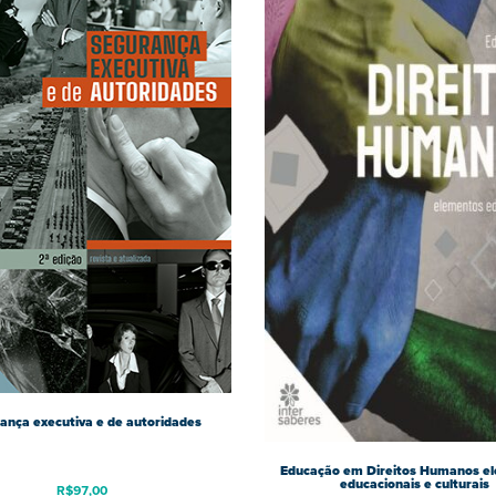
ança executiva e de autoridades
Educação em Direitos Humanos e
educacionais e culturais
R$
97,00