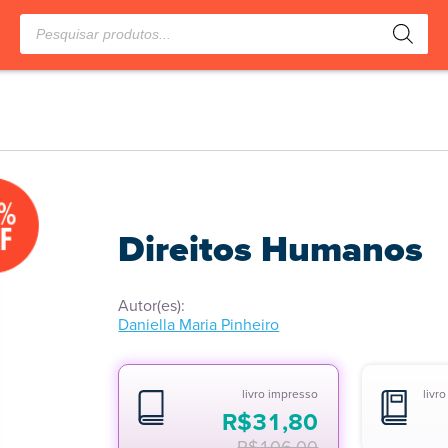
Pesquisar
produtos
%
F
Direitos Humanos
Autor(es):
Daniella Maria Pinheiro
livro impresso
livr
R$
31,80
R$
106,00