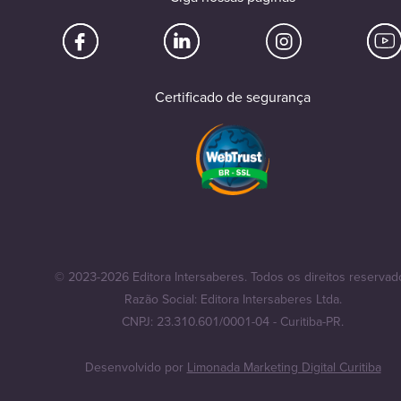
Certificado de segurança
© 2023-2026 Editora Intersaberes. Todos os direitos reservad
Razão Social: Editora Intersaberes Ltda.
CNPJ: 23.310.601/0001-04 - Curitiba-PR.
Desenvolvido por
Limonada Marketing Digital Curitiba