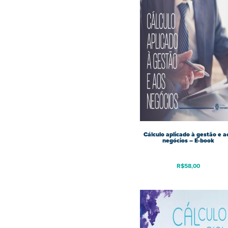
Cálculo aplicado à gestão e a
negócios – E-book
R$
58,00