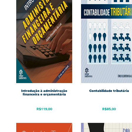
Introdução à administração
Contabilidade tributária
financeira e orçamentária
R$
119,00
R$
85,00