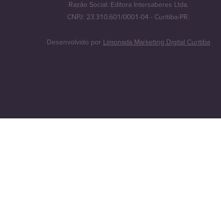
Razão Social: Editora Intersaberes Ltda.
CNPJ: 23.310.601/0001-04 - Curitiba-PR.
Desenvolvido por
Limonada Marketing Digital Curitiba