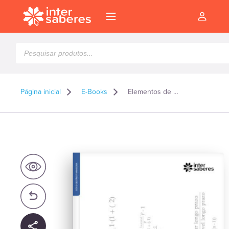
Pesquisar
produtos
Página inicial
E-Books
Elementos de engenharia econômica – E-book
l