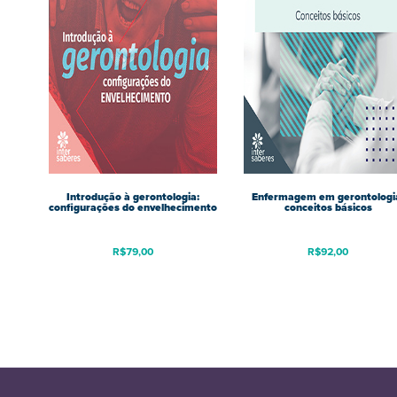
Introdução à gerontologia:
Enfermagem em gerontologi
configurações do envelhecimento
conceitos básicos
R$
79,00
R$
92,00