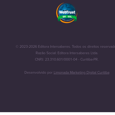
© 2023-2026 Editora Intersaberes. Todos os direitos reservad
Razão Social: Editora Intersaberes Ltda.
CNPJ: 23.310.601/0001-04 - Curitiba-PR.
Desenvolvido por
Limonada Marketing Digital Curitiba