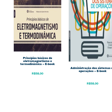
Princípios básicos de
eletromagnetismo e
termodinâmica – E-book
Administração dos sistemas 
operações – E-book
R$
58,00
R$
58,00