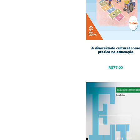
A diversidade cultural com
prática na educação
R$
77,00