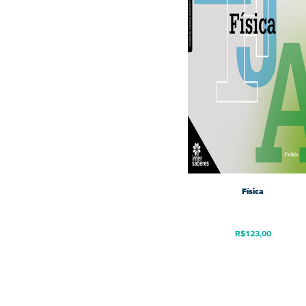
Física
R$
123,00