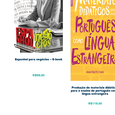
Espanhol para negócios – E-book
R$
58,00
Produção de materiais didáti
para o ensino de português c
língua estrangeira
R$
119,00