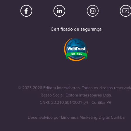
Certificado de segurança
© 2023-2026 Editora Intersaberes. Todos os direitos reservad
Razão Social: Editora Intersaberes Ltda.
CNPJ: 23.310.601/0001-04 - Curitiba-PR.
Desenvolvido por
Limonada Marketing Digital Curitiba