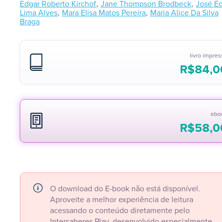
,
,
Edgar Roberto Kirchof
Jane Thompson Brodbeck
José Éd
,
,
Lima Alves
Mara Elisa Matos Pereira
Maria Alice Da Silva
Braga
livro impre
R$
84,0
ebo
R$
58,0
O download do E-book não está disponível.
Aproveite a melhor experiência de leitura
acessando o conteúdo diretamente pelo
Intersaberes Play, desenvolvido especialmente