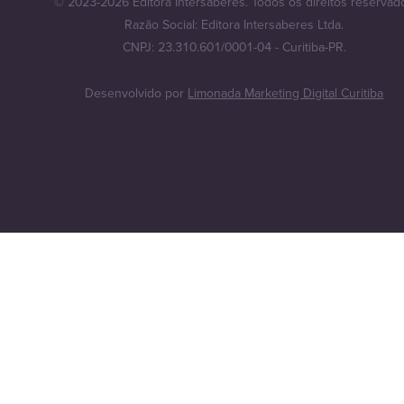
© 2023-2026 Editora Intersaberes. Todos os direitos reservad
Razão Social: Editora Intersaberes Ltda.
CNPJ: 23.310.601/0001-04 - Curitiba-PR.
Desenvolvido por
Limonada Marketing Digital Curitiba