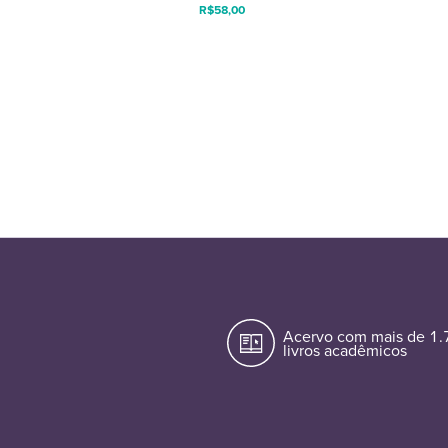
R$
58,00
Acervo com mais de 1
livros acadêmicos