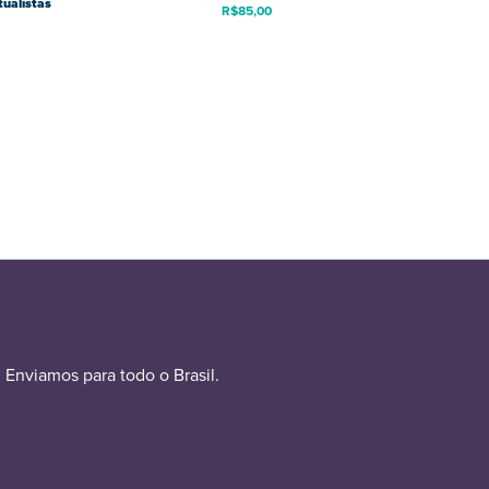
tualistas
R$
85,00
Enviamos para todo o Brasil.