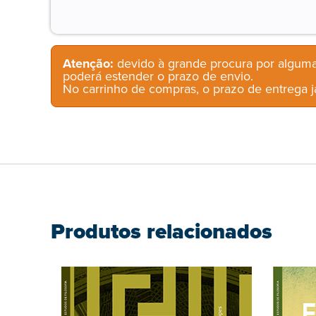
Atenção:
devido à grande procura por alguma
poderá estender o prazo de envio.
No carrinho de compras, o prazo de entrega já
Produtos relacionados