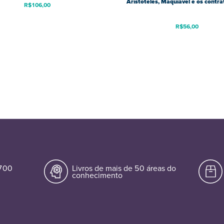
Aristóteles, Maquiavel e os contra
R$
106,00
R$
56,00
.700
Livros de mais de 50 áreas do
conhecimento