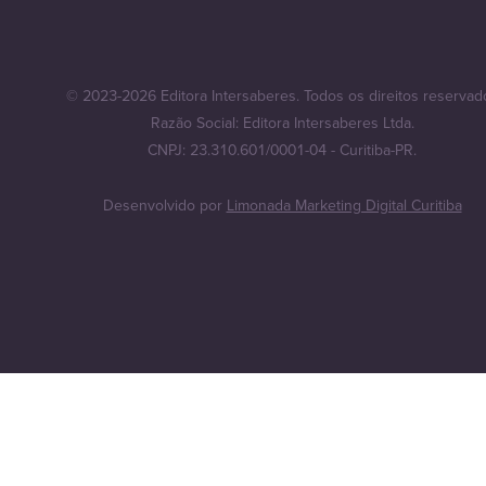
© 2023-2026 Editora Intersaberes. Todos os direitos reservad
Razão Social: Editora Intersaberes Ltda.
CNPJ: 23.310.601/0001-04 - Curitiba-PR.
Desenvolvido por
Limonada Marketing Digital Curitiba