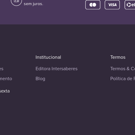
sem juros.
Institucional
Termos
es
Editora Intersaberes
Termos & C
imento
Blog
Política de 
sexta