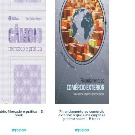
bio: Mercado e prática – E-
Financiamento ao comércio
book
exterior: o que uma empresa
precisa saber – E-book
R$
58,00
R$
58,00