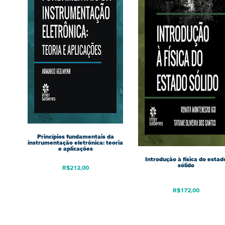
Princípios fundamentais da
instrumentação eletrônica: teoria
e aplicações
Introdução à física do estad
sólido
R$
212,00
R$
172,00