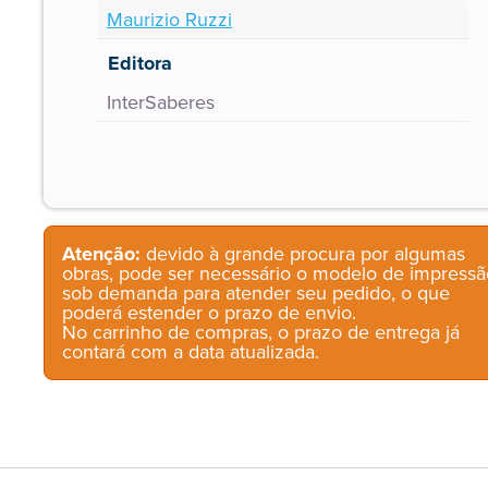
Maurizio Ruzzi
Editora
InterSaberes
Atenção:
devido à grande procura por algumas
obras, pode ser necessário o modelo de impressã
sob demanda para atender seu pedido, o que
poderá estender o prazo de envio.
No carrinho de compras, o prazo de entrega já
contará com a data atualizada.