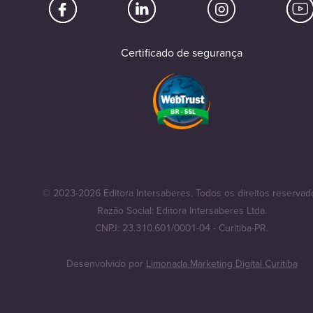
Certificado de segurança
© 2023-2026 Editora Intersaberes. Todos os direitos reservad
Razão Social: Editora Intersaberes Ltda.
CNPJ: 23.310.601/0001-04 - Curitiba-PR.
Desenvolvido por
Limonada Marketing Digital Curitiba