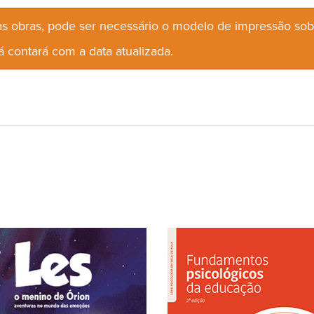
s obras, pode ser necessário o modelo de impressão so
 contará com a data atualizada.