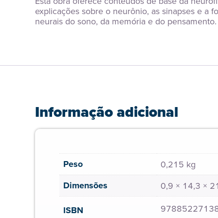
Esta obra oferece conteúdos de base da neurofi
explicações sobre o neurônio, as sinapses e a f
neurais do sono, da memória e do pensamento. P
Informação adicional
Peso
0,215 kg
Dimensões
0,9 × 14,3 × 
9788522713
ISBN