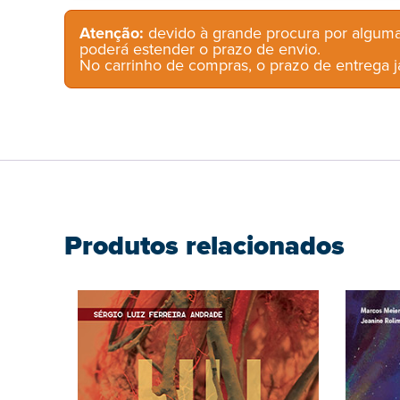
Atenção:
devido à grande procura por alguma
poderá estender o prazo de envio.
No carrinho de compras, o prazo de entrega já
Produtos relacionados