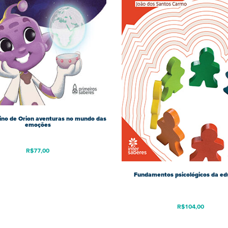
ino de Orion aventuras no mundo das
emoções
R$
77,00
Fundamentos psicológicos da e
R$
104,00