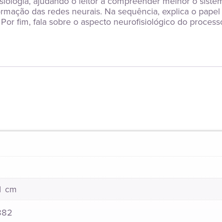
siologia, ajudando o leitor a compreender melhor o siste
ormação das redes neurais. Na sequência, explica o papel 
or fim, fala sobre o aspecto neurofisiológico do proces
21 cm
882