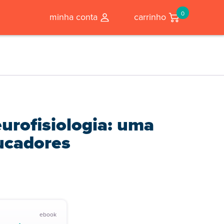
0
minha conta
carrinho
rofisiologia: uma
ucadores
ebook