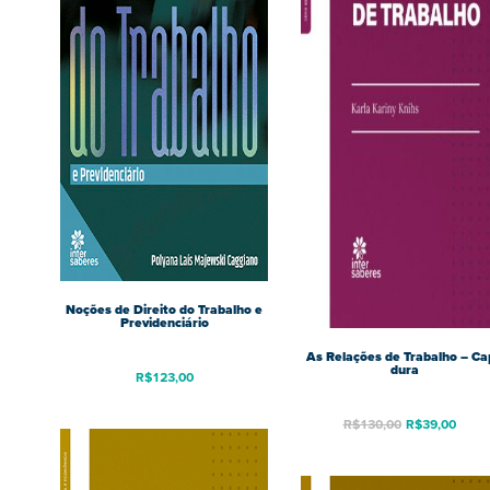
Noções de Direito do Trabalho e
Previdenciário
As Relações de Trabalho – Ca
dura
R$
123,00
R$
130,00
R$
39,00