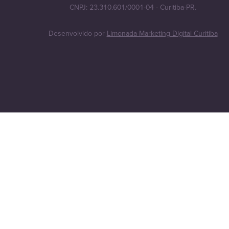
CNPJ: 23.310.601/0001-04 - Curitiba-PR.
Desenvolvido por
Limonada Marketing Digital Curitiba