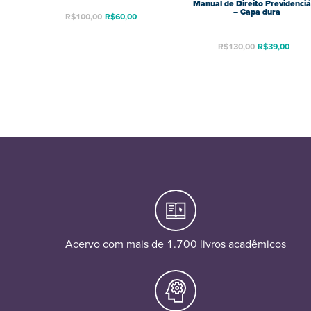
Manual de Direito Previdenciá
– Capa dura
R$
100,00
R$
60,00
R$
130,00
R$
39,00
Acervo com mais de 1.700 livros acadêmicos