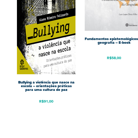
Fundamentos epistemológicos
geografia – E-book
R$
58,00
Bullying a violência que nasce na
escola – orientações práticas
para uma cultura de paz
R$
91,00