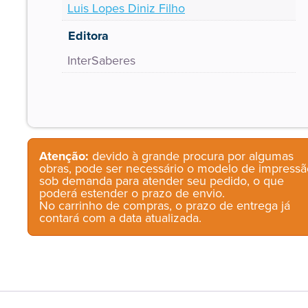
Luis Lopes Diniz Filho
Editora
InterSaberes
Atenção:
devido à grande procura por algumas
obras, pode ser necessário o modelo de impressã
sob demanda para atender seu pedido, o que
poderá estender o prazo de envio.
No carrinho de compras, o prazo de entrega já
contará com a data atualizada.