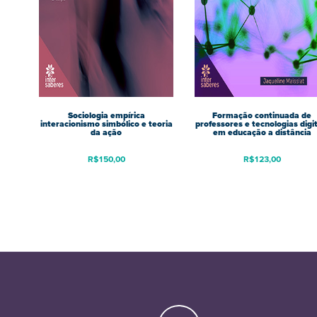
Sociologia empírica
Formação continuada de
interacionismo simbólico e teoria
professores e tecnologias digit
da ação
em educação a distância
R$
150,00
R$
123,00