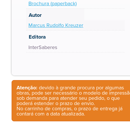
Brochura (paperback)
Autor
Marcus Rudolfo Kreuzer
Editora
InterSaberes
Atenção:
devido à grande procura por algumas
obras, pode ser necessário o modelo de impressã
sob demanda para atender seu pedido, o que
poderá estender o prazo de envio.
No carrinho de compras, o prazo de entrega já
contará com a data atualizada.