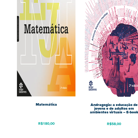
Matemática
Andragogia: a educação de
jovens e de adultos em
ambientes virtuais – E-boo
R$
180,00
R$
58,00