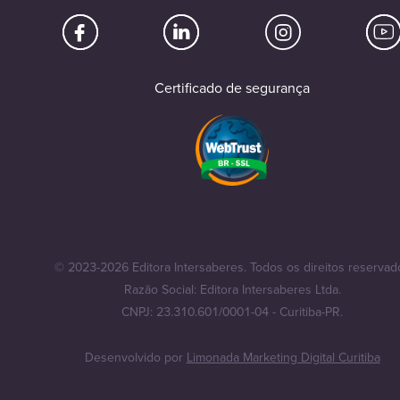
Certificado de segurança
© 2023-2026 Editora Intersaberes. Todos os direitos reservad
Razão Social: Editora Intersaberes Ltda.
CNPJ: 23.310.601/0001-04 - Curitiba-PR.
Desenvolvido por
Limonada Marketing Digital Curitiba