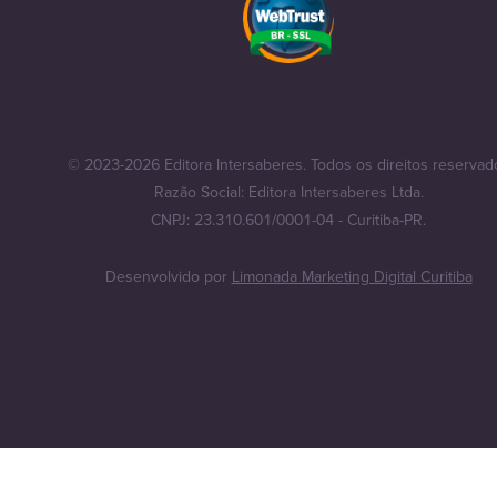
© 2023-2026 Editora Intersaberes. Todos os direitos reservad
Razão Social: Editora Intersaberes Ltda.
CNPJ: 23.310.601/0001-04 - Curitiba-PR.
Desenvolvido por
Limonada Marketing Digital Curitiba