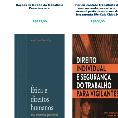
Noções de Direito do Trabalho e
Perícia contábil trabalhista 
Previdenciário
zero ao laudo pericial – um
manual prático com o uso d
ferramenta PJe-Calc Cidadã
R$
123,00
R$
200,00