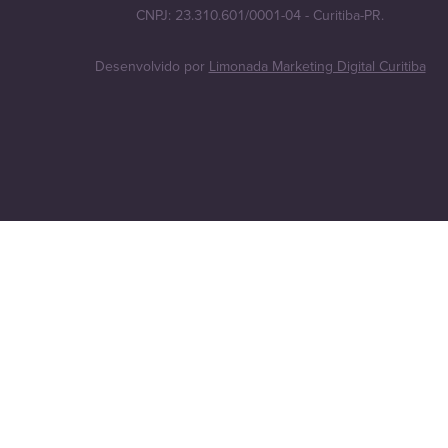
CNPJ: 23.310.601/0001-04 - Curitiba-PR.
Desenvolvido por
Limonada Marketing Digital Curitiba