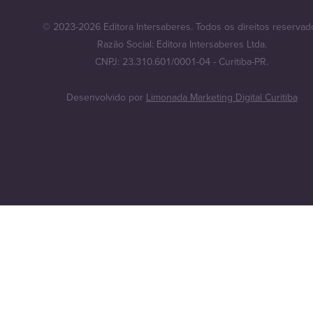
© 2023-2026 Editora Intersaberes. Todos os direitos reservad
Razão Social: Editora Intersaberes Ltda.
CNPJ: 23.310.601/0001-04 - Curitiba-PR.
Desenvolvido por
Limonada Marketing Digital Curitiba