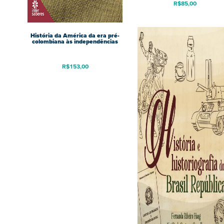
R$
85,00
História da América da era pré-
colombiana às independências
R$
153,00