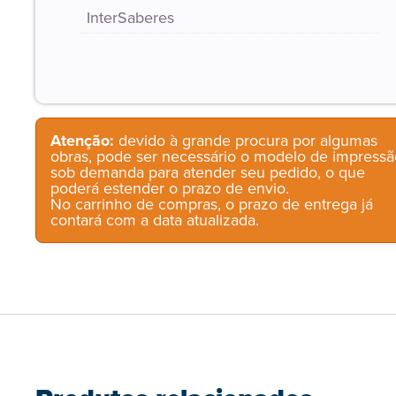
InterSaberes
Atenção:
devido à grande procura por algumas
obras, pode ser necessário o modelo de impressã
sob demanda para atender seu pedido, o que
poderá estender o prazo de envio.
No carrinho de compras, o prazo de entrega já
contará com a data atualizada.