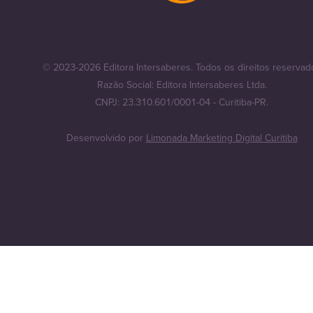
© 2023-2026 Editora Intersaberes. Todos os direitos reservad
Razão Social: Editora Intersaberes Ltda.
CNPJ: 23.310.601/0001-04 - Curitiba-PR.
Desenvolvido por
Limonada Marketing Digital Curitiba